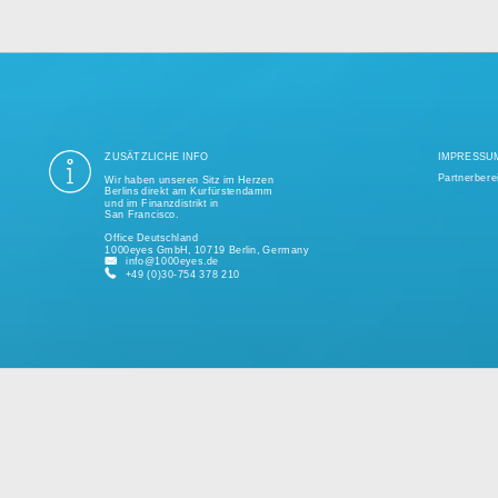
ung aller Datenschutzvorschriften ist seit mehr als einem Jahrzehnt unse
ige Tausend erfolgreiche Projekte realisiert und unterstützt kleine und 
kundenspezifischen Lösungen.
Bitte sprechen Sie uns jederzeit für ein individuelles Angebot an.
ZUSÄTZLICHE INFO
Wir haben unseren Sitz im Herzen
Berlins direkt am Kurfürstendamm
und im Finanzdistrikt in