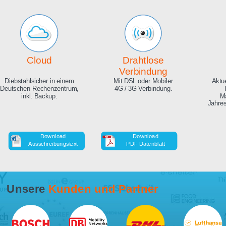
Echte Live Bilder
Online Zeitraffer
App, Browser und auf Ihrer
Während der Bauphase,
Website. Hunderte
auch in HD als Download.
Zuschauer gleichzeitig
möglich.
Cloud
Drahtlose
Verbindung
Diebstahlsicher in einem
Mit DSL oder Mobiler
Deutschen Rechenzentrum,
4G / 3G Verbindung.
inkl. Backup.
Download
Download