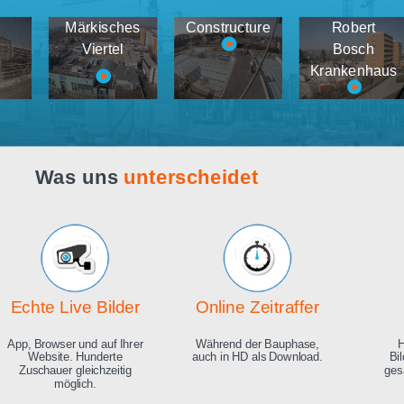
Webcam live
Demos
tema
Märkisches
Constructure
medien
Viertel
K
Was uns
unterscheidet