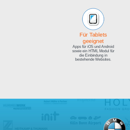
Beeindruckende
Qualität
Exzellente Bild Qualität, 4K
Ultra HD und 8.3 Megapixel.
Für Tablets
geeignet
Apps für iOS und Android
sowie ein HTML Modul für
die Einbindung in
bestehende Websites.