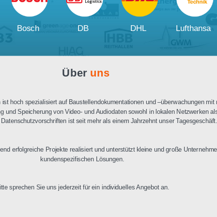
Ausschreibungstext
PDF Datenblatt
Unsere
Kunden und Partner
W
Bosch
DB
DHL
Über
uns
n Berlin ist hoch spezialisiert auf Baustellendokumentationen und –üb
ertragung und Speicherung von Video- und Audiodaten sowohl in lokalen