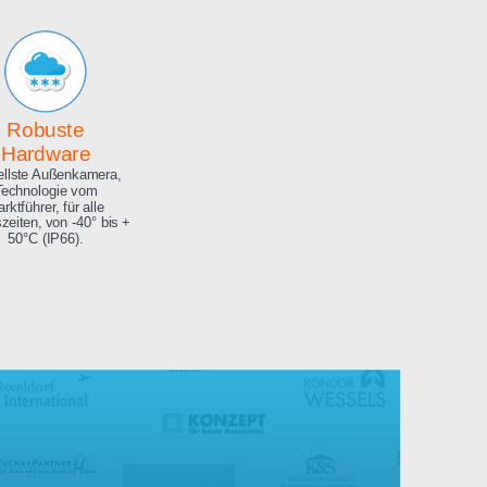
Archiv
Hochauflösendes
Bilderarchiv über die
gesamte Projektdauer.
Robuste
Hardware
Aktuellste Außenkamera,
Technologie vom
Marktführer, für alle
Jahreszeiten, von -40° bis +
50°C (IP66).