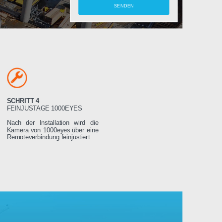
amera
SCHRITT 4
LTEN
FEINJUSTAGE 1000EYES
ung wird das
Nach der Installation wird die
weniger Tage
Kamera von 1000eyes über eine
ssen es dann
Remoteverbindung feinjustiert.
Stromnetz
 wird sich
seren Servern