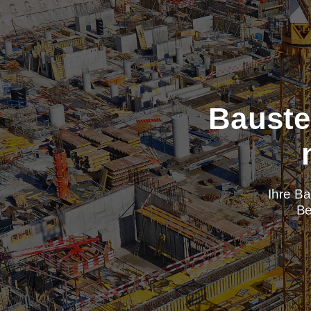
Baus
Ih