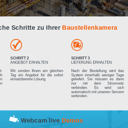
Live Demo
infache Schritte zu Ihrer
Baustellenk
SCHRITT 2
SCHRITT 3
RN
ANGEBOT ERHALTEN
LIEFERUNG ERHA
 Angebot.
Wir senden Ihnen am gleichen
Nach der Bestell
rden sich
Tag ein Angebot für die sofort
System innerhalb 
ng setzen
einsatzbereite Lösung.
geliefert. Sie mü
rderungen
nur mit dem 
verbinden. Es
automatisch mit un
verbinden.