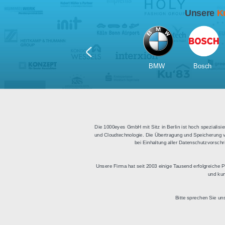
Für Tablets
geeignet
Apps für iOS und Android
Di
sowie ein HTML Modul für
Deu
die Einbindung in
bestehende Websites.
BMW