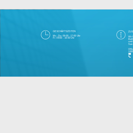
Die 1000eyes GmbH mit Sitz in Berlin ist
und Cloudtechnologie. Die Übertragung un
bei Einhaltung aller Da
Unsere Firma hat seit 2003 einige Tausen
Bitte 