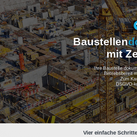
Baustel
m
Ihre Baus
Betri