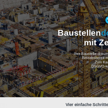
Baustel
m
Ihre Baus
Betri