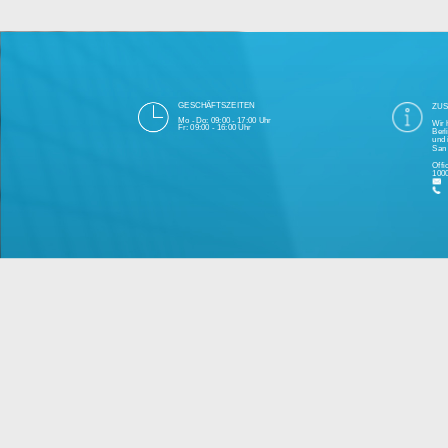
Die 1000eyes GmbH mit Sitz in Berlin ist
und Cloudtechnologie. Die Übertragung un
bei Einhaltung aller Da
Unsere Firma hat seit 2003 einige Tausen
Bitte 