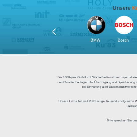
Für Tablets
geeignet
Apps für iOS und Android
Di
sowie ein HTML Modul für
Deu
die Einbindung in
bestehende Websites.
BMW