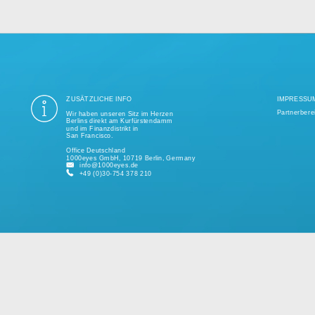
ung aller Datenschutzvorschriften ist seit mehr als einem Jahrzehnt unse
ige Tausend erfolgreiche Projekte realisiert und unterstützt kleine und 
kundenspezifischen Lösungen.
Bitte sprechen Sie uns jederzeit für ein individuelles Angebot an.
ZUSÄTZLICHE INFO
Wir haben unseren Sitz im Herzen
Berlins direkt am Kurfürstendamm
und im Finanzdistrikt in