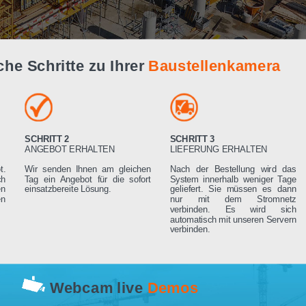
Live Demo
infache Schritte zu Ihrer
Baustellenk
SCHRITT 2
SCHRITT 3
RN
ANGEBOT ERHALTEN
LIEFERUNG ERHA
 Angebot.
Wir senden Ihnen am gleichen
Nach der Bestell
rden sich
Tag ein Angebot für die sofort
System innerhalb 
ng setzen
einsatzbereite Lösung.
geliefert. Sie mü
rderungen
nur mit dem 
verbinden. Es
automatisch mit un
verbinden.