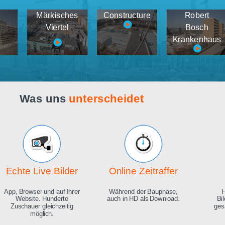
Webcam live
Demos
tema
Märkisches
Constructure
medien
Viertel
K
Was uns
unterscheidet