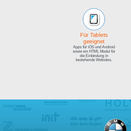
Beeindruckende
Qualität
Exzellente Bild Qualität, 4K
Ultra HD und 8.3 Megapixel.
Für Tablets
geeignet
Apps für iOS und Android
sowie ein HTML Modul für
die Einbindung in
bestehende Websites.