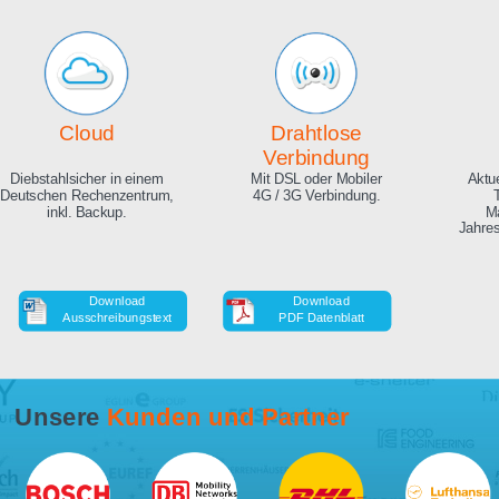
Echte Live Bilder
Online Zeitraffer
App, Browser und auf Ihrer
Während der Bauphase,
Website. Hunderte
auch in HD als Download.
Zuschauer gleichzeitig
möglich.
Cloud
Drahtlose
Verbindung
Diebstahlsicher in einem
Mit DSL oder Mobiler
Deutschen Rechenzentrum,
4G / 3G Verbindung.
inkl. Backup.
Download
Download