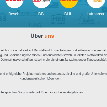
Ausschreibungstext
PDF Datenblatt
Unsere
Kunden und Partner
W
Bosch
DB
DHL
Über
uns
n Berlin ist hoch spezialisiert auf Baustellendokumentationen und –üb
ertragung und Speicherung von Video- und Audiodaten sowohl in lokalen