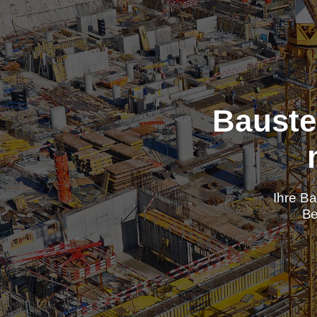
Baus
Ih