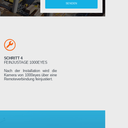
amera
SCHRITT 4
LTEN
FEINJUSTAGE 1000EYES
ung wird das
Nach der Installation wird die
weniger Tage
Kamera von 1000eyes über eine
ssen es dann
Remoteverbindung feinjustiert.
Stromnetz
 wird sich
seren Servern