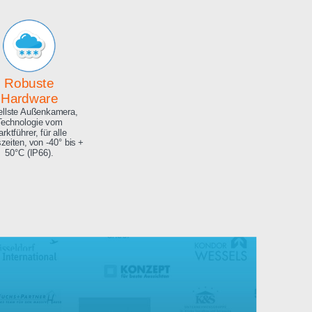
Archiv
Hochauflösendes
Bilderarchiv über die
gesamte Projektdauer.
Robuste
Hardware
Aktuellste Außenkamera,
Technologie vom
Marktführer, für alle
Jahreszeiten, von -40° bis +
50°C (IP66).