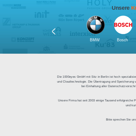
Für Tablets
geeignet
Apps für iOS und Android
Di
sowie ein HTML Modul für
Deu
die Einbindung in
bestehende Websites.
BMW