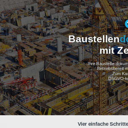
Baustel
m
Ihre Baus
Betri