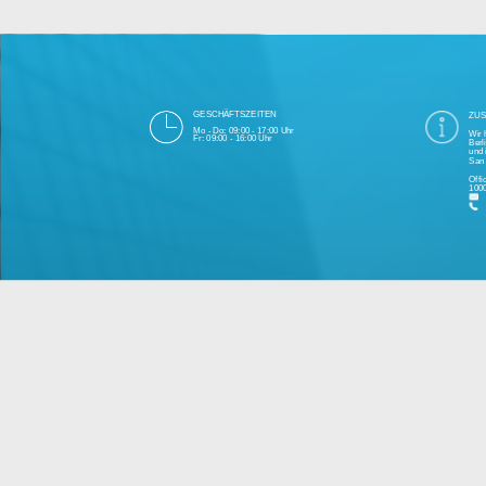
Die 1000eyes GmbH mit Sitz in Berlin ist
und Cloudtechnologie. Die Übertragung un
bei Einhaltung aller Da
Unsere Firma hat seit 2003 einige Tausen
Bitte 