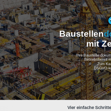
Baustel
m
Ihre Baus
Betri