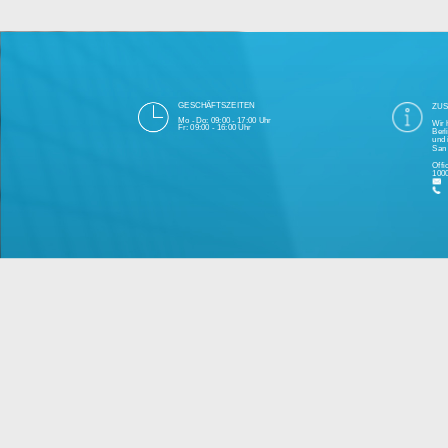
Die 1000eyes GmbH mit Sitz in Berlin ist
und Cloudtechnologie. Die Übertragung un
bei Einhaltung aller Da
Unsere Firma hat seit 2003 einige Tausen
Bitte 