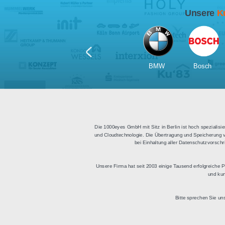
Für Tablets
geeignet
Apps für iOS und Android
Di
sowie ein HTML Modul für
Deu
die Einbindung in
bestehende Websites.
BMW